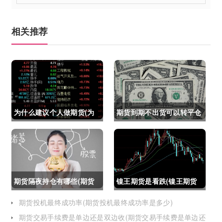
相关推荐
为什么建议个人做期货(为
期货到期不出货可以转平仓
什么建议个人做期货交易)
吗吗(期货如果到期不平仓
怎么办)
期货隔夜持仓有哪些(期货
镍王期货是看跌(镍王期货
隔夜持仓有哪些风险)
是看跌还是看涨)
期货投机最终成功率(期货投机最终成功率是多少)
期货交易手续费是单边还是双边收(期货交易手续费是单边还