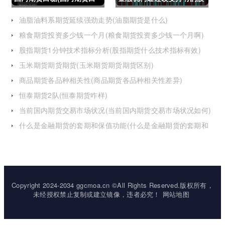
糖合约是怎么交割)
指期货合约(股指期货合约
油脂油料系期货延续强劲走势(油脂期货是什么)
粮食期货投资多少钱一个月(粮食期货投资多少钱一个月啊)
最长持有多久)
股指期货1分钟技术指标分析(股指期货什么技术指标有效)
玉米期货期货期货(玉米期货期货期货区别)
商品期货各品种相关性(商品期货各品种相关性差异)
恒泰期货2队(恒泰期货咋样)
当前国内期货交易市场状况(当前国内期货交易市场状况如何)
什么是金融期货的套期和保值功能(什么是金融期货的套期和
保值功能的区别)
Copyright 2024-2034 ggcmoa.cn ©All Rights Reserved.版权所有，
未经授权禁止复制或建立镜像，违者必究！
网站地图