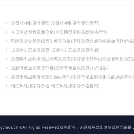
期货对冲制度有哪些(期货对冲制度有哪些类型)
今日期货塑料最新价格(今日期货塑料最新价格行情)
甲醇期货交易手续费如何算价格(甲醇期货交易手续费如何算价格
投资小白怎么做期货(投资小白怎么做期货交易)
期货哪个品种出现过老鸭头形态(期货哪个品种出现过老鸭头形态
化)
最新有色金属期货分析(最新有色金属期货分析报告)
期货市场里明目张胆的操纵事件(期货市场里明目张胆的操纵事件
么)
镇江热轧板期货价格(镇江热轧板期货价格查询)
2034 ggcmoa.cn ©All Rights Reserved.版权所有，未经授权禁止复制或建