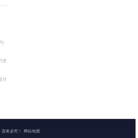
的)
的变
是什
立镜像，违者必究！
网站地图