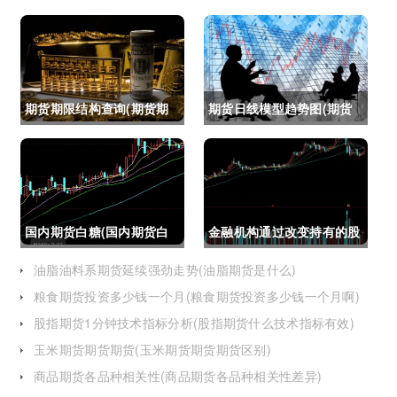
期货期限结构查询(期货期
期货日线模型趋势图(期货
限结构)
日线模型趋势图怎么看)
国内期货白糖(国内期货白
金融机构通过改变持有的股
糖合约是怎么交割)
指期货合约(股指期货合约
油脂油料系期货延续强劲走势(油脂期货是什么)
粮食期货投资多少钱一个月(粮食期货投资多少钱一个月啊)
最长持有多久)
股指期货1分钟技术指标分析(股指期货什么技术指标有效)
玉米期货期货期货(玉米期货期货期货区别)
商品期货各品种相关性(商品期货各品种相关性差异)