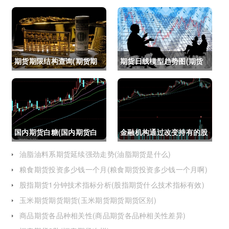
期货期限结构查询(期货期
期货日线模型趋势图(期货
限结构)
日线模型趋势图怎么看)
国内期货白糖(国内期货白
金融机构通过改变持有的股
糖合约是怎么交割)
指期货合约(股指期货合约
油脂油料系期货延续强劲走势(油脂期货是什么)
粮食期货投资多少钱一个月(粮食期货投资多少钱一个月啊)
最长持有多久)
股指期货1分钟技术指标分析(股指期货什么技术指标有效)
玉米期货期货期货(玉米期货期货期货区别)
商品期货各品种相关性(商品期货各品种相关性差异)