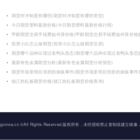
期货对冲制度有哪些(期货对冲制度有哪些类型)
今日期货塑料最新价格(今日期货塑料最新价格行情)
甲醇期货交易手续费如何算价格(甲醇期货交易手续费如何算价格
投资小白怎么做期货(投资小白怎么做期货交易)
期货哪个品种出现过老鸭头形态(期货哪个品种出现过老鸭头形态
化)
最新有色金属期货分析(最新有色金属期货分析报告)
期货市场里明目张胆的操纵事件(期货市场里明目张胆的操纵事件
么)
镇江热轧板期货价格(镇江热轧板期货价格查询)
2034 ggcmoa.cn ©All Rights Reserved.版权所有，未经授权禁止复制或建