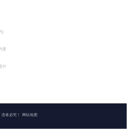
的)
的变
是什
立镜像，违者必究！
网站地图