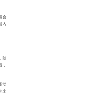
能会
国内
，随
后，
场动
带来