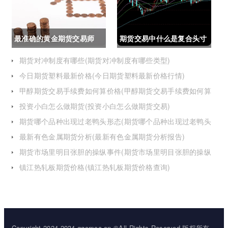
最准确的黄金期货交易师
期货交易中什么是复合头寸
(最准确的黄金期货交易师
(期货交易中什么是复合头
期货对冲制度有哪些(期货对冲制度有哪些类型)
今日期货塑料最新价格(今日期货塑料最新价格行情)
是谁)
寸交易)
甲醇期货交易手续费如何算价格(甲醇期货交易手续费如何算
价格的)
投资小白怎么做期货(投资小白怎么做期货交易)
期货哪个品种出现过老鸭头形态(期货哪个品种出现过老鸭头
形态的变化)
最新有色金属期货分析(最新有色金属期货分析报告)
期货市场里明目张胆的操纵事件(期货市场里明目张胆的操纵
事件是什么)
镇江热轧板期货价格(镇江热轧板期货价格查询)
Copyright 2024-2034 ggcmoa.cn ©All Rights Reserved.版权所有，