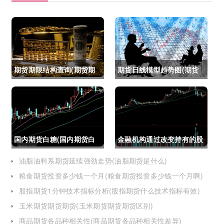
期货期限结构查询(期货期
期货日线模型趋势图(期货
限结构)
日线模型趋势图怎么看)
国内期货白糖(国内期货白
金融机构通过改变持有的股
糖合约是怎么交割)
指期货合约(股指期货合约
油脂油料系期货延续强劲走势(油脂期货是什么)
粮食期货投资多少钱一个月(粮食期货投资多少钱一个月啊)
最长持有多久)
股指期货1分钟技术指标分析(股指期货什么技术指标有效)
玉米期货期货期货(玉米期货期货期货区别)
商品期货各品种相关性(商品期货各品种相关性差异)