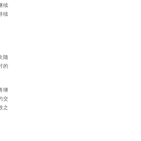
继续
持续
次随
对的
将继
的交
败之