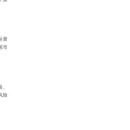
际黄
国市
险、
风险