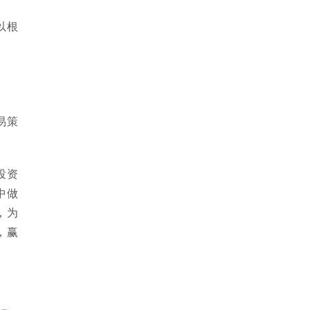
以根
易策
投资
中做
，为
，赢