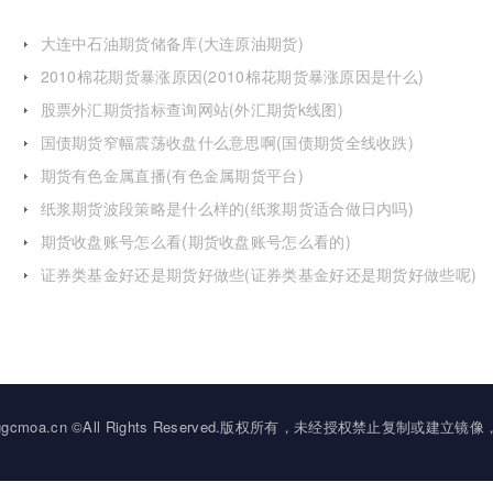
大连中石油期货储备库(大连原油期货)
2010棉花期货暴涨原因(2010棉花期货暴涨原因是什么)
股票外汇期货指标查询网站(外汇期货k线图)
国债期货窄幅震荡收盘什么意思啊(国债期货全线收跌)
期货有色金属直播(有色金属期货平台)
纸浆期货波段策略是什么样的(纸浆期货适合做日内吗)
期货收盘账号怎么看(期货收盘账号怎么看的)
证券类基金好还是期货好做些(证券类基金好还是期货好做些呢)
2034 ggcmoa.cn ©All Rights Reserved.版权所有，未经授权禁止复制或建