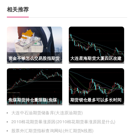
相关推荐
资金不够怎么交易股指期货
大连星海期货大厦四区改建
(资金不够怎么交易股指期
(大连星海广场期货大厦)
货呢)
焦煤期货持仓量限额(焦煤
期货锁仓最多可以多长时间
期货持仓量限额是多少)
(期货锁仓最多可以多长时
大连中石油期货储备库(大连原油期货)
2010棉花期货暴涨原因(2010棉花期货暴涨原因是什么)
间卖出)
股票外汇期货指标查询网站(外汇期货k线图)