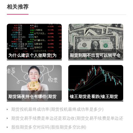
相关推荐
为什么建议个人做期货(为
期货到期不出货可以转平仓
什么建议个人做期货交易)
吗吗(期货如果到期不平仓
怎么办)
期货隔夜持仓有哪些(期货
镍王期货是看跌(镍王期货
隔夜持仓有哪些风险)
是看跌还是看涨)
期货投机最终成功率(期货投机最终成功率是多少)
期货交易手续费是单边还是双边收(期货交易手续费是单边还
是双边收费)
股指期货多空对应吗(股指期货多空比例)