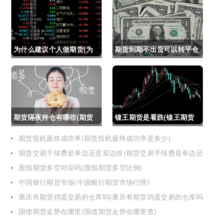
为什么建议个人做期货(为
期货到期不出货可以转平仓
什么建议个人做期货交易)
吗吗(期货如果到期不平仓
怎么办)
期货隔夜持仓有哪些(期货
镍王期货是看跌(镍王期货
隔夜持仓有哪些风险)
是看跌还是看涨)
期货投机最终成功率(期货投机最终成功率是多少)
期货交易手续费是单边还是双边收(期货交易手续费是单边还
是双边收费)
股指期货多空对应吗(股指期货多空比例)
中国银行期货市场(中国银行期货市场行情)
重庆有期货鸡蛋交易的仓库吗(重庆有期货鸡蛋交易的仓库吗
在哪里)
国债期货走势在哪里(国债期货走势在哪里查)