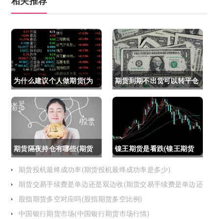
相关推荐
为什么建议个人做期货(为
期货到期不出货可以转平仓
什么建议个人做期货交易)
吗吗(期货如果到期不平仓
怎么办)
期货隔夜持仓有哪些(期货
镍王期货是看跌(镍王期货
隔夜持仓有哪些风险)
是看跌还是看涨)
期货投机最终成功率(期货投机最终成功率是多少)
期货交易手续费是单边还是双边收(期货交易手续费是单边还
是双边收费)
股指期货多空对应吗(股指期货多空比例)
中国银行期货市场(中国银行期货市场行情)