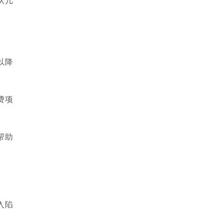
从几
以降
费项
帮助
入陷