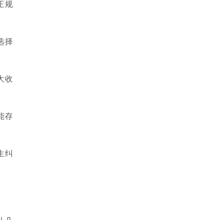
正规
选择
大收
能存
生纠