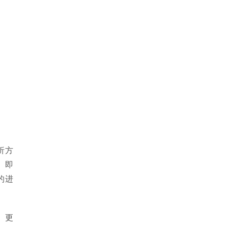
析方
 即
的进
。更