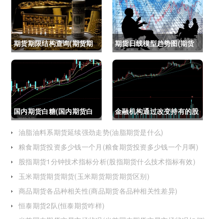
期货期限结构查询(期货期
期货日线模型趋势图(期货
限结构)
日线模型趋势图怎么看)
国内期货白糖(国内期货白
金融机构通过改变持有的股
糖合约是怎么交割)
指期货合约(股指期货合约
油脂油料系期货延续强劲走势(油脂期货是什么)
粮食期货投资多少钱一个月(粮食期货投资多少钱一个月啊)
最长持有多久)
股指期货1分钟技术指标分析(股指期货什么技术指标有效)
玉米期货期货期货(玉米期货期货期货区别)
商品期货各品种相关性(商品期货各品种相关性差异)
恒泰期货2队(恒泰期货咋样)