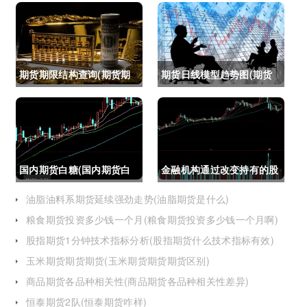
期货期限结构查询(期货期
期货日线模型趋势图(期货
限结构)
日线模型趋势图怎么看)
国内期货白糖(国内期货白
金融机构通过改变持有的股
糖合约是怎么交割)
指期货合约(股指期货合约
油脂油料系期货延续强劲走势(油脂期货是什么)
粮食期货投资多少钱一个月(粮食期货投资多少钱一个月啊)
最长持有多久)
股指期货1分钟技术指标分析(股指期货什么技术指标有效)
玉米期货期货期货(玉米期货期货期货区别)
商品期货各品种相关性(商品期货各品种相关性差异)
恒泰期货2队(恒泰期货咋样)