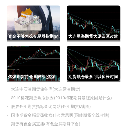
资金不够怎么交易股指期货
大连星海期货大厦四区改建
(资金不够怎么交易股指期
(大连星海广场期货大厦)
货呢)
焦煤期货持仓量限额(焦煤
期货锁仓最多可以多长时间
期货持仓量限额是多少)
(期货锁仓最多可以多长时
大连中石油期货储备库(大连原油期货)
2010棉花期货暴涨原因(2010棉花期货暴涨原因是什么)
间卖出)
股票外汇期货指标查询网站(外汇期货k线图)
国债期货窄幅震荡收盘什么意思啊(国债期货全线收跌)
期货有色金属直播(有色金属期货平台)