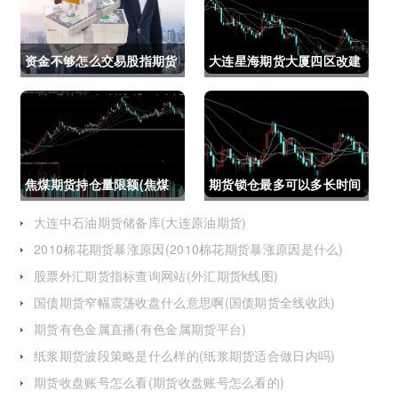
资金不够怎么交易股指期货
大连星海期货大厦四区改建
(资金不够怎么交易股指期
(大连星海广场期货大厦)
货呢)
焦煤期货持仓量限额(焦煤
期货锁仓最多可以多长时间
期货持仓量限额是多少)
(期货锁仓最多可以多长时
大连中石油期货储备库(大连原油期货)
2010棉花期货暴涨原因(2010棉花期货暴涨原因是什么)
间卖出)
股票外汇期货指标查询网站(外汇期货k线图)
国债期货窄幅震荡收盘什么意思啊(国债期货全线收跌)
期货有色金属直播(有色金属期货平台)
纸浆期货波段策略是什么样的(纸浆期货适合做日内吗)
期货收盘账号怎么看(期货收盘账号怎么看的)