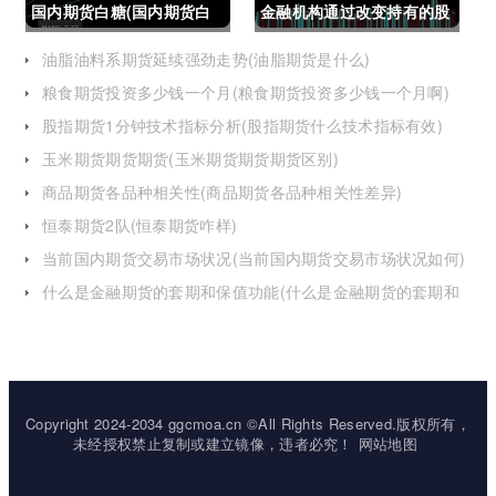
国内期货白糖(国内期货白
金融机构通过改变持有的股
糖合约是怎么交割)
指期货合约(股指期货合约
油脂油料系期货延续强劲走势(油脂期货是什么)
粮食期货投资多少钱一个月(粮食期货投资多少钱一个月啊)
最长持有多久)
股指期货1分钟技术指标分析(股指期货什么技术指标有效)
玉米期货期货期货(玉米期货期货期货区别)
商品期货各品种相关性(商品期货各品种相关性差异)
恒泰期货2队(恒泰期货咋样)
当前国内期货交易市场状况(当前国内期货交易市场状况如何)
什么是金融期货的套期和保值功能(什么是金融期货的套期和
保值功能的区别)
Copyright 2024-2034 ggcmoa.cn ©All Rights Reserved.版权所有，
未经授权禁止复制或建立镜像，违者必究！
网站地图