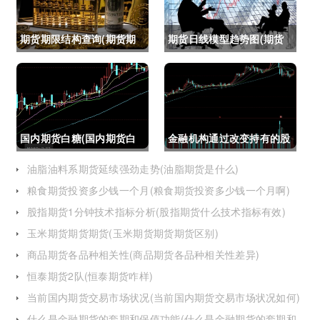
期货期限结构查询(期货期
期货日线模型趋势图(期货
限结构)
日线模型趋势图怎么看)
国内期货白糖(国内期货白
金融机构通过改变持有的股
糖合约是怎么交割)
指期货合约(股指期货合约
油脂油料系期货延续强劲走势(油脂期货是什么)
粮食期货投资多少钱一个月(粮食期货投资多少钱一个月啊)
最长持有多久)
股指期货1分钟技术指标分析(股指期货什么技术指标有效)
玉米期货期货期货(玉米期货期货期货区别)
商品期货各品种相关性(商品期货各品种相关性差异)
恒泰期货2队(恒泰期货咋样)
当前国内期货交易市场状况(当前国内期货交易市场状况如何)
什么是金融期货的套期和保值功能(什么是金融期货的套期和