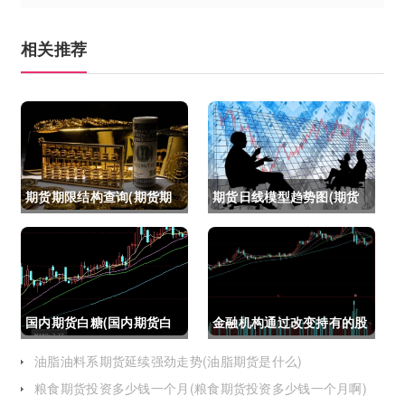
相关推荐
期货期限结构查询(期货期
期货日线模型趋势图(期货
限结构)
日线模型趋势图怎么看)
国内期货白糖(国内期货白
金融机构通过改变持有的股
糖合约是怎么交割)
指期货合约(股指期货合约
油脂油料系期货延续强劲走势(油脂期货是什么)
粮食期货投资多少钱一个月(粮食期货投资多少钱一个月啊)
最长持有多久)