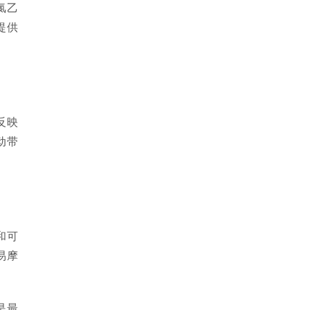
氯乙
提供
反映
动带
和可
易摩
是最