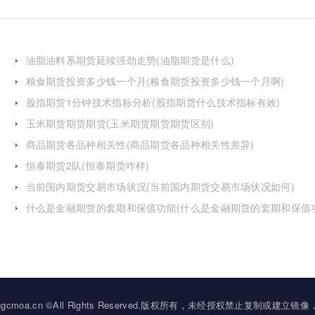
油脂油料系期货延续强劲走势(油脂期货是什么)
粮食期货投资多少钱一个月(粮食期货投资多少钱一个月啊)
股指期货1分钟技术指标分析(股指期货什么技术指标有效)
玉米期货期货期货(玉米期货期货期货区别)
商品期货各品种相关性(商品期货各品种相关性差异)
恒泰期货2队(恒泰期货咋样)
当前国内期货交易市场状况(当前国内期货交易市场状况如何)
什么是金融期货的套期和保值功能(什么是金融期货的套期和保值
的区别)
2034 ggcmoa.cn ©All Rights Reserved.版权所有，未经授权禁止复制或建