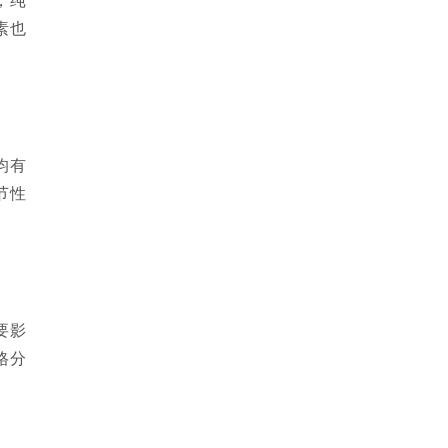
素也
均有
节性
要影
格分