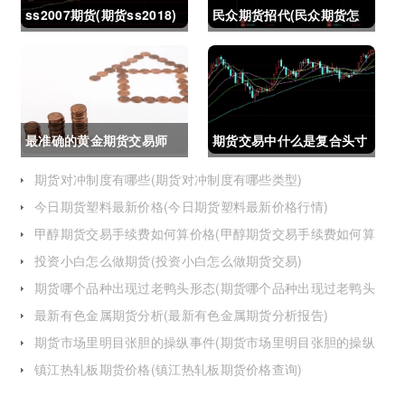
ss2007期货(期货ss2018)
民众期货招代(民众期货怎
么了)
最准确的黄金期货交易师
期货交易中什么是复合头寸
(最准确的黄金期货交易师
(期货交易中什么是复合头
期货对冲制度有哪些(期货对冲制度有哪些类型)
今日期货塑料最新价格(今日期货塑料最新价格行情)
是谁)
寸交易)
甲醇期货交易手续费如何算价格(甲醇期货交易手续费如何算
价格的)
投资小白怎么做期货(投资小白怎么做期货交易)
期货哪个品种出现过老鸭头形态(期货哪个品种出现过老鸭头
形态的变化)
最新有色金属期货分析(最新有色金属期货分析报告)
期货市场里明目张胆的操纵事件(期货市场里明目张胆的操纵
事件是什么)
镇江热轧板期货价格(镇江热轧板期货价格查询)