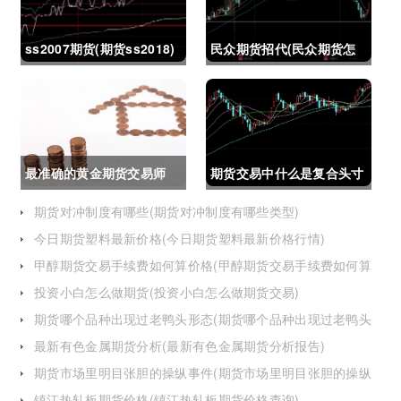
ss2007期货(期货ss2018)
民众期货招代(民众期货怎
么了)
最准确的黄金期货交易师
期货交易中什么是复合头寸
(最准确的黄金期货交易师
(期货交易中什么是复合头
期货对冲制度有哪些(期货对冲制度有哪些类型)
今日期货塑料最新价格(今日期货塑料最新价格行情)
是谁)
寸交易)
甲醇期货交易手续费如何算价格(甲醇期货交易手续费如何算
价格的)
投资小白怎么做期货(投资小白怎么做期货交易)
期货哪个品种出现过老鸭头形态(期货哪个品种出现过老鸭头
形态的变化)
最新有色金属期货分析(最新有色金属期货分析报告)
期货市场里明目张胆的操纵事件(期货市场里明目张胆的操纵
事件是什么)
镇江热轧板期货价格(镇江热轧板期货价格查询)