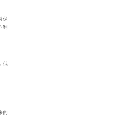
持保
不利
，低
来的