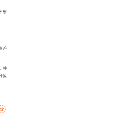
类型
较差
，并
对恒