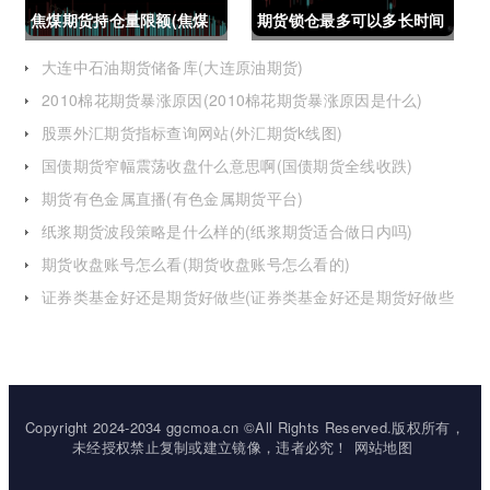
焦煤期货持仓量限额(焦煤
期货锁仓最多可以多长时间
期货持仓量限额是多少)
(期货锁仓最多可以多长时
大连中石油期货储备库(大连原油期货)
2010棉花期货暴涨原因(2010棉花期货暴涨原因是什么)
间卖出)
股票外汇期货指标查询网站(外汇期货k线图)
国债期货窄幅震荡收盘什么意思啊(国债期货全线收跌)
期货有色金属直播(有色金属期货平台)
纸浆期货波段策略是什么样的(纸浆期货适合做日内吗)
期货收盘账号怎么看(期货收盘账号怎么看的)
证券类基金好还是期货好做些(证券类基金好还是期货好做些
呢)
Copyright 2024-2034 ggcmoa.cn ©All Rights Reserved.版权所有，
未经授权禁止复制或建立镜像，违者必究！
网站地图