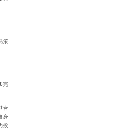
易策
步完
过合
自身
为投