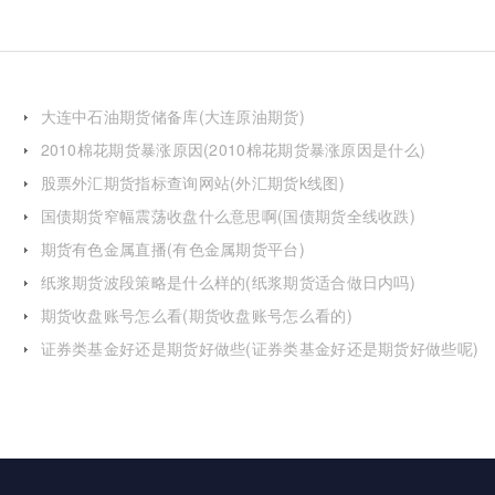
大连中石油期货储备库(大连原油期货)
2010棉花期货暴涨原因(2010棉花期货暴涨原因是什么)
股票外汇期货指标查询网站(外汇期货k线图)
国债期货窄幅震荡收盘什么意思啊(国债期货全线收跌)
期货有色金属直播(有色金属期货平台)
纸浆期货波段策略是什么样的(纸浆期货适合做日内吗)
期货收盘账号怎么看(期货收盘账号怎么看的)
证券类基金好还是期货好做些(证券类基金好还是期货好做些呢)