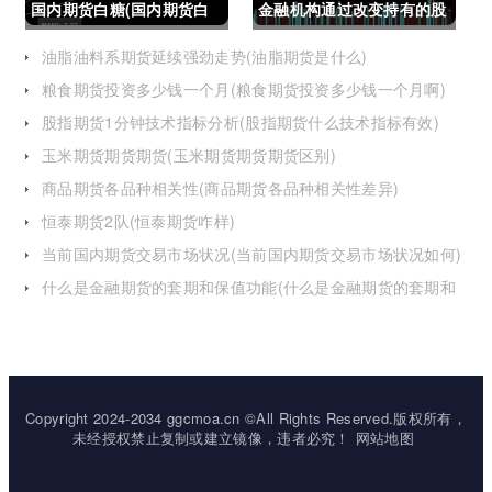
国内期货白糖(国内期货白
金融机构通过改变持有的股
糖合约是怎么交割)
指期货合约(股指期货合约
油脂油料系期货延续强劲走势(油脂期货是什么)
粮食期货投资多少钱一个月(粮食期货投资多少钱一个月啊)
最长持有多久)
股指期货1分钟技术指标分析(股指期货什么技术指标有效)
玉米期货期货期货(玉米期货期货期货区别)
商品期货各品种相关性(商品期货各品种相关性差异)
恒泰期货2队(恒泰期货咋样)
当前国内期货交易市场状况(当前国内期货交易市场状况如何)
什么是金融期货的套期和保值功能(什么是金融期货的套期和
保值功能的区别)
Copyright 2024-2034 ggcmoa.cn ©All Rights Reserved.版权所有，
未经授权禁止复制或建立镜像，违者必究！
网站地图