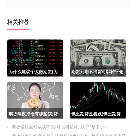
相关推荐
为什么建议个人做期货(为
期货到期不出货可以转平仓
什么建议个人做期货交易)
吗吗(期货如果到期不平仓
怎么办)
期货隔夜持仓有哪些(期货
镍王期货是看跌(镍王期货
隔夜持仓有哪些风险)
是看跌还是看涨)
期货投机最终成功率(期货投机最终成功率是多少)
期货交易手续费是单边还是双边收(期货交易手续费是单边还