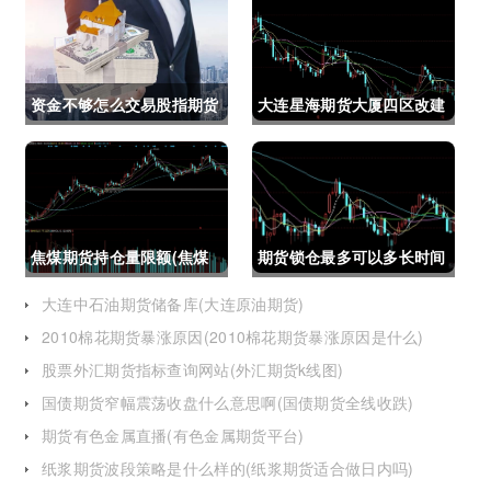
资金不够怎么交易股指期货
大连星海期货大厦四区改建
(资金不够怎么交易股指期
(大连星海广场期货大厦)
货呢)
焦煤期货持仓量限额(焦煤
期货锁仓最多可以多长时间
期货持仓量限额是多少)
(期货锁仓最多可以多长时
大连中石油期货储备库(大连原油期货)
2010棉花期货暴涨原因(2010棉花期货暴涨原因是什么)
间卖出)
股票外汇期货指标查询网站(外汇期货k线图)
国债期货窄幅震荡收盘什么意思啊(国债期货全线收跌)
期货有色金属直播(有色金属期货平台)
纸浆期货波段策略是什么样的(纸浆期货适合做日内吗)