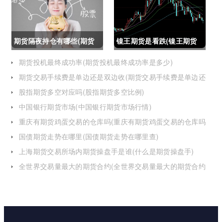
怎么办)
期货隔夜持仓有哪些(期货
镍王期货是看跌(镍王期货
隔夜持仓有哪些风险)
是看跌还是看涨)
期货投机最终成功率(期货投机最终成功率是多少)
期货交易手续费是单边还是双边收(期货交易手续费是单边还
是双边收费)
股指期货多空对应吗(股指期货多空比例)
中国银行期货市场(中国银行期货市场行情)
重庆有期货鸡蛋交易的仓库吗(重庆有期货鸡蛋交易的仓库吗
在哪里)
国债期货走势在哪里(国债期货走势在哪里查)
上海期货交易所场内期货操盘手是谁(什么是期货操盘手)
全世界交易量最大的期货合约(全世界交易量最大的期货合约
是)