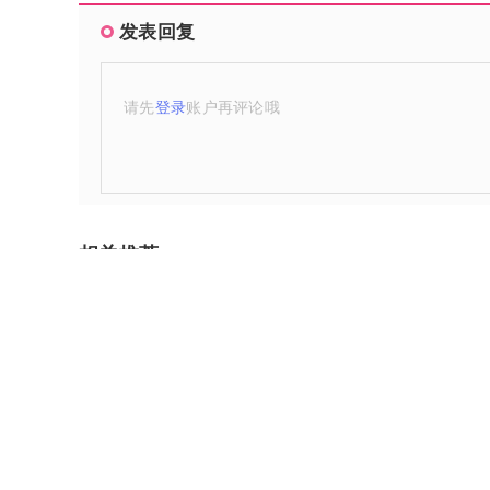
发表回复
请先
登录
账户再评论哦
相关推荐
资金不够怎么交易股指期
大连星海期货大厦四区改
货(资金不够怎么交易股指
建(大连星海广场期货大