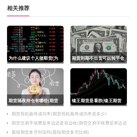
相关推荐
为什么建议个人做期货(为
期货到期不出货可以转平仓
什么建议个人做期货交易)
吗吗(期货如果到期不平仓
怎么办)
期货隔夜持仓有哪些(期货
镍王期货是看跌(镍王期货
隔夜持仓有哪些风险)
是看跌还是看涨)
期货投机最终成功率(期货投机最终成功率是多少)
期货交易手续费是单边还是双边收(期货交易手续费是单边还
是双边收费)
股指期货多空对应吗(股指期货多空比例)