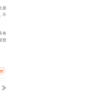
止损
，不
具有
期货
篇
）