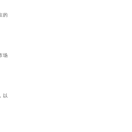
在的
市场
，以