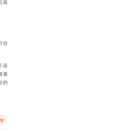
后再
升自
不容
随着
业的