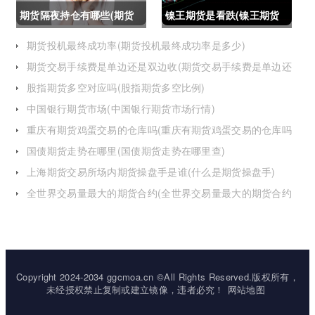
期货隔夜持仓有哪些(期货
镍王期货是看跌(镍王期货
隔夜持仓有哪些风险)
是看跌还是看涨)
期货投机最终成功率(期货投机最终成功率是多少)
期货交易手续费是单边还是双边收(期货交易手续费是单边还
是双边收费)
股指期货多空对应吗(股指期货多空比例)
中国银行期货市场(中国银行期货市场行情)
重庆有期货鸡蛋交易的仓库吗(重庆有期货鸡蛋交易的仓库吗
在哪里)
国债期货走势在哪里(国债期货走势在哪里查)
上海期货交易所场内期货操盘手是谁(什么是期货操盘手)
全世界交易量最大的期货合约(全世界交易量最大的期货合约
是)
Copyright 2024-2034 ggcmoa.cn ©All Rights Reserved.版权所有，
未经授权禁止复制或建立镜像，违者必究！
网站地图