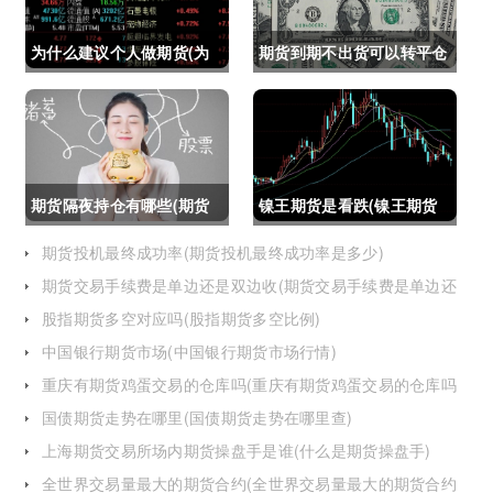
为什么建议个人做期货(为
期货到期不出货可以转平仓
什么建议个人做期货交易)
吗吗(期货如果到期不平仓
怎么办)
期货隔夜持仓有哪些(期货
镍王期货是看跌(镍王期货
隔夜持仓有哪些风险)
是看跌还是看涨)
期货投机最终成功率(期货投机最终成功率是多少)
期货交易手续费是单边还是双边收(期货交易手续费是单边还
是双边收费)
股指期货多空对应吗(股指期货多空比例)
中国银行期货市场(中国银行期货市场行情)
重庆有期货鸡蛋交易的仓库吗(重庆有期货鸡蛋交易的仓库吗
在哪里)
国债期货走势在哪里(国债期货走势在哪里查)
上海期货交易所场内期货操盘手是谁(什么是期货操盘手)
全世界交易量最大的期货合约(全世界交易量最大的期货合约