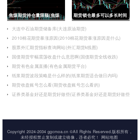
焦煤期货持仓量限额(焦煤
期货锁仓最多可以多长时间
期货持仓量限额是多少)
(期货锁仓最多可以多长时
大连中石油期货储备库(大连原油期货)
2010棉花期货暴涨原因(2010棉花期货暴涨原因是什么)
间卖出)
股票外汇期货指标查询网站(外汇期货k线图)
国债期货窄幅震荡收盘什么意思啊(国债期货全线收跌)
期货有色金属直播(有色金属期货平台)
纸浆期货波段策略是什么样的(纸浆期货适合做日内吗)
期货收盘账号怎么看(期货收盘账号怎么看的)
证券类基金好还是期货好做些(证券类基金好还是期货好做些
呢)
Copyright 2024-2034 ggcmoa.cn ©All Rights Reserved.版权所有，
未经授权禁止复制或建立镜像，违者必究！
网站地图