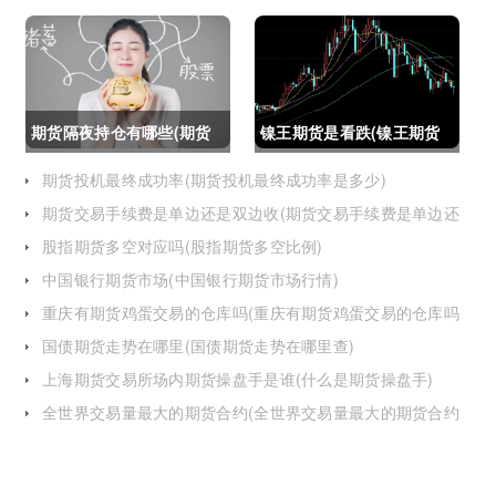
什么建议个人做期货交易)
吗吗(期货如果到期不平仓
怎么办)
期货隔夜持仓有哪些(期货
镍王期货是看跌(镍王期货
隔夜持仓有哪些风险)
是看跌还是看涨)
期货投机最终成功率(期货投机最终成功率是多少)
期货交易手续费是单边还是双边收(期货交易手续费是单边还
是双边收费)
股指期货多空对应吗(股指期货多空比例)
中国银行期货市场(中国银行期货市场行情)
重庆有期货鸡蛋交易的仓库吗(重庆有期货鸡蛋交易的仓库吗
在哪里)
国债期货走势在哪里(国债期货走势在哪里查)
上海期货交易所场内期货操盘手是谁(什么是期货操盘手)
全世界交易量最大的期货合约(全世界交易量最大的期货合约
是)