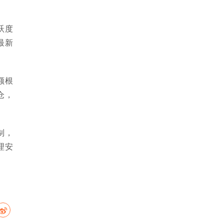
跃度
最新
额根
仓，
制，
理安