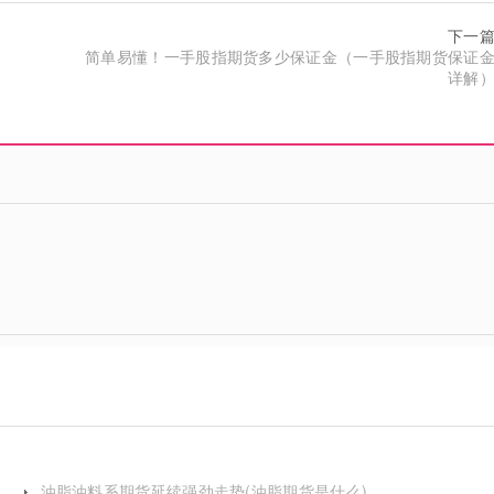
下一
）
简单易懂！一手股指期货多少保证金（一手股指期货保证
详解
油脂油料系期货延续强劲走势(油脂期货是什么)