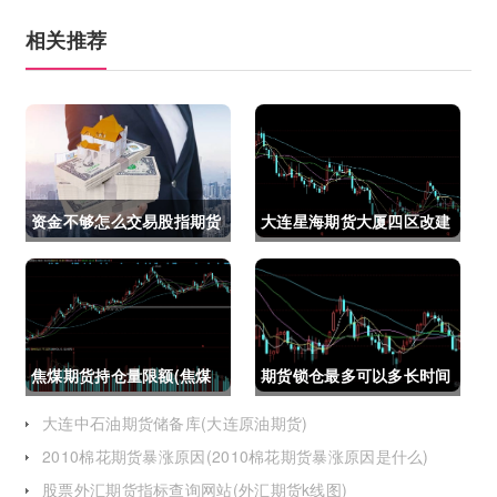
相关推荐
资金不够怎么交易股指期货
大连星海期货大厦四区改建
(资金不够怎么交易股指期
(大连星海广场期货大厦)
货呢)
焦煤期货持仓量限额(焦煤
期货锁仓最多可以多长时间
期货持仓量限额是多少)
(期货锁仓最多可以多长时
大连中石油期货储备库(大连原油期货)
2010棉花期货暴涨原因(2010棉花期货暴涨原因是什么)
间卖出)
股票外汇期货指标查询网站(外汇期货k线图)