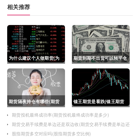
相关推荐
为什么建议个人做期货(为
期货到期不出货可以转平仓
什么建议个人做期货交易)
吗吗(期货如果到期不平仓
怎么办)
期货隔夜持仓有哪些(期货
镍王期货是看跌(镍王期货
隔夜持仓有哪些风险)
是看跌还是看涨)
期货投机最终成功率(期货投机最终成功率是多少)
期货交易手续费是单边还是双边收(期货交易手续费是单边还
是双边收费)
股指期货多空对应吗(股指期货多空比例)