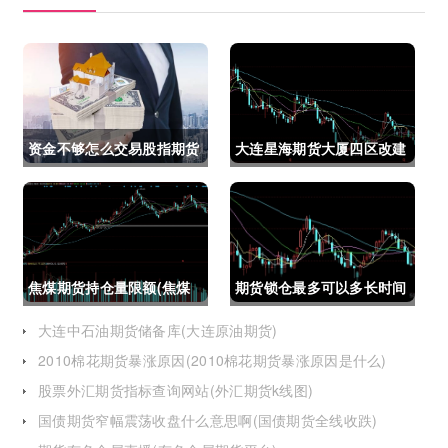
资金不够怎么交易股指期货
大连星海期货大厦四区改建
(资金不够怎么交易股指期
(大连星海广场期货大厦)
货呢)
焦煤期货持仓量限额(焦煤
期货锁仓最多可以多长时间
期货持仓量限额是多少)
(期货锁仓最多可以多长时
大连中石油期货储备库(大连原油期货)
2010棉花期货暴涨原因(2010棉花期货暴涨原因是什么)
间卖出)
股票外汇期货指标查询网站(外汇期货k线图)
国债期货窄幅震荡收盘什么意思啊(国债期货全线收跌)