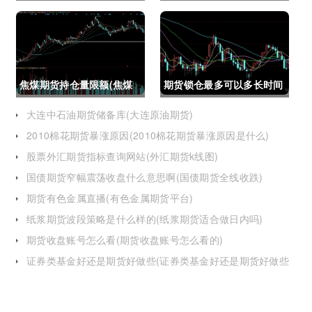
(资金不够怎么交易股指期
(大连星海广场期货大厦)
货呢)
焦煤期货持仓量限额(焦煤
期货锁仓最多可以多长时间
期货持仓量限额是多少)
(期货锁仓最多可以多长时
大连中石油期货储备库(大连原油期货)
2010棉花期货暴涨原因(2010棉花期货暴涨原因是什么)
间卖出)
股票外汇期货指标查询网站(外汇期货k线图)
国债期货窄幅震荡收盘什么意思啊(国债期货全线收跌)
期货有色金属直播(有色金属期货平台)
纸浆期货波段策略是什么样的(纸浆期货适合做日内吗)
期货收盘账号怎么看(期货收盘账号怎么看的)
证券类基金好还是期货好做些(证券类基金好还是期货好做些
呢)