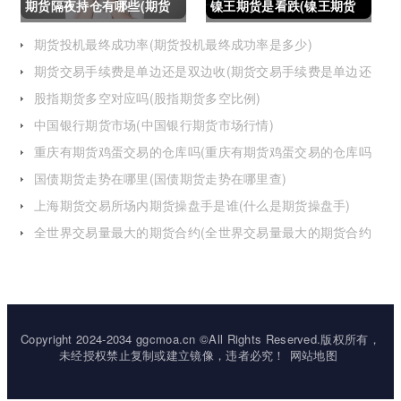
期货隔夜持仓有哪些(期货
镍王期货是看跌(镍王期货
隔夜持仓有哪些风险)
是看跌还是看涨)
期货投机最终成功率(期货投机最终成功率是多少)
期货交易手续费是单边还是双边收(期货交易手续费是单边还
是双边收费)
股指期货多空对应吗(股指期货多空比例)
中国银行期货市场(中国银行期货市场行情)
重庆有期货鸡蛋交易的仓库吗(重庆有期货鸡蛋交易的仓库吗
在哪里)
国债期货走势在哪里(国债期货走势在哪里查)
上海期货交易所场内期货操盘手是谁(什么是期货操盘手)
全世界交易量最大的期货合约(全世界交易量最大的期货合约
是)
Copyright 2024-2034 ggcmoa.cn ©All Rights Reserved.版权所有，
未经授权禁止复制或建立镜像，违者必究！
网站地图