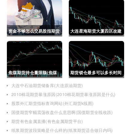
资金不够怎么交易股指期货
大连星海期货大厦四区改建
(资金不够怎么交易股指期
(大连星海广场期货大厦)
货呢)
焦煤期货持仓量限额(焦煤
期货锁仓最多可以多长时间
期货持仓量限额是多少)
(期货锁仓最多可以多长时
大连中石油期货储备库(大连原油期货)
2010棉花期货暴涨原因(2010棉花期货暴涨原因是什么)
间卖出)
股票外汇期货指标查询网站(外汇期货k线图)
国债期货窄幅震荡收盘什么意思啊(国债期货全线收跌)
期货有色金属直播(有色金属期货平台)
纸浆期货波段策略是什么样的(纸浆期货适合做日内吗)